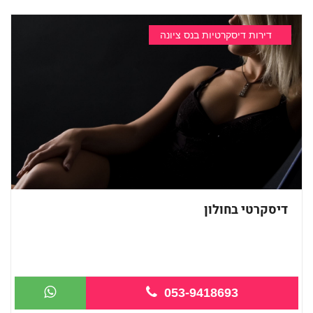
דירות דיסקרטיות בנס ציונה
דיסקרטי בחולון
053-9418693
ספא חדש בחולון - מטפ...