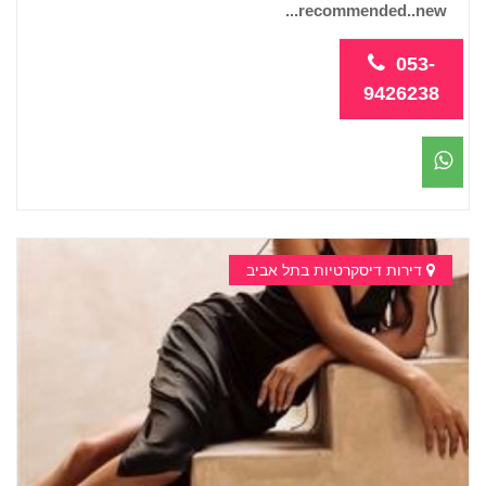
recommended..new...
053-
9426238
דירות דיסקרטיות בתל אביב