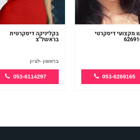
 מקצועי דיסקרטי
בקליניקה דיסקרטית
בראשל"צ
בראשון -לציון
וגי העיסויים מעסה
מזמינה אותך למפגש ב...
עית ואיכותי...
053-6114297
053-6269165