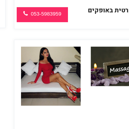
רטית באופקים
053-5983959