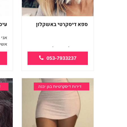
ספא דיסקרטי באשקלון
עיס
אני 
אשקל
מעסות אלופות כל סוגי
העיסויים
053-7933237
דירות דיסקרטיות בגן יבנה
ד