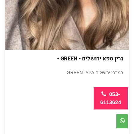
גרין ספא ירושלים - GREEN -
במרכז ירושלים GREEN -SPA
בספא ...
053-
6113624