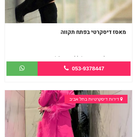
מאסז דיסקרטי בפתח תקווה
מעסות אלופות פרטי! ללא מין -&nb...
053-9378447
דירות דיסקרטיות בתל אביב