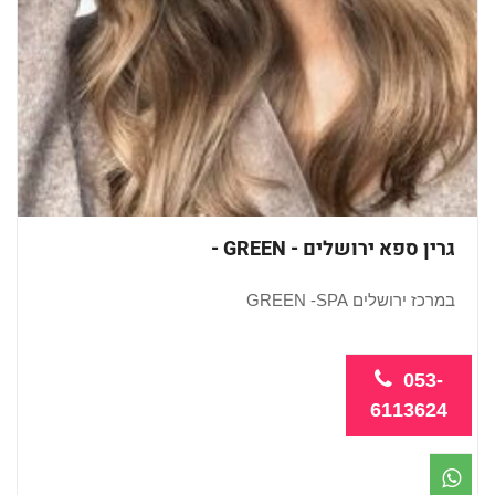
גרין ספא ירושלים - GREEN -
במרכז ירושלים GREEN -SPA
בספא ...
053-
6113624