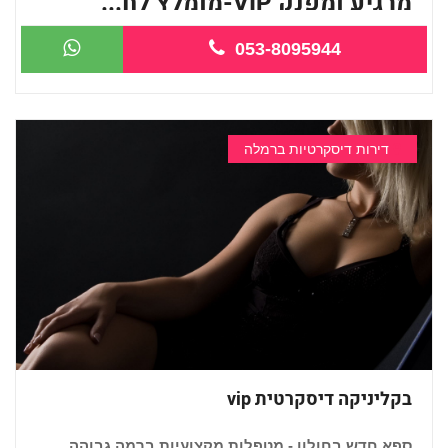
מרגיע ומפנק VIP-מומלץ לח...
053-8095944
דירות דיסקרטיות ברמלה
בקליניקה דיסקרטית vip
ספא חדש בחולון - מטפלות מקצועיות ברמה גבוהה