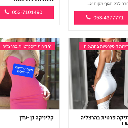
מעסה חדשה
ר לכל הגוף מקום א...
ואיכותית לעיסוי
053-7101490
מרגיע ומ...
053-4377771
ירות דיסקרטיות בהרצליה
דירות דיסקרטיות בהרצליה
ניקה פרטית בהרצליה
קליניקה גן -עדן
 ו