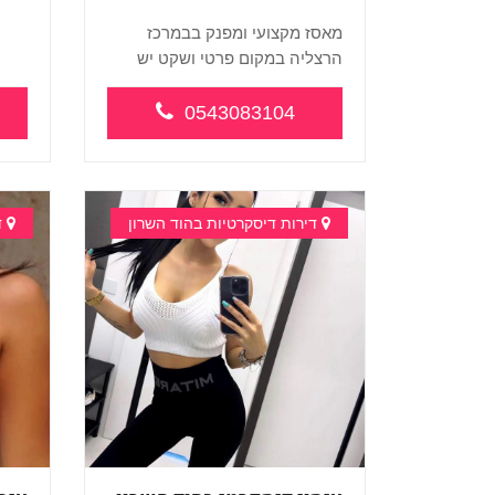
מאסז מקצועי ומפנק בבמרכז
הרצליה במקום פרטי ושקט יש
חדש 
חני...
העיס
0543083104
דירות דיסקרטיות בהוד השרון
ד