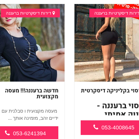
ירות דיסקרטיות ברעננה
דירות דיסקרטיות ברעננה
סוי בקליניקה דיסקרטית
חדשה ברעננה!!! מעסה
מקצועית
וי ברעננה -
מעסה מקצועית ו סבלנית עם
וק אמיתי
ידיים זהב, מזמינה אותך ...
גיע באווירה
053-4008645
מנטית
053-6241394