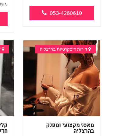
משחר
...
053-4260610
דירות דיסקרטיות בהרצליה
ד
מאסז מקצועי ומפנק
קלי
בהרצליה
חדש