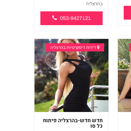
בהרצליה
מומלץ !...
053-9427121
דירות דיסקרטיות בהרצליה
חדש חדש-בהרצליה פיתוח
כל סו