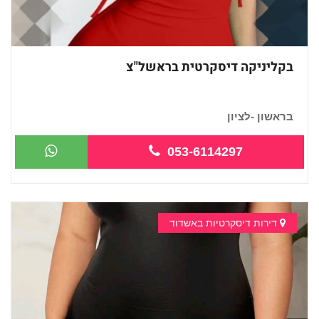
בקליניקה דיסקרטית בראשל"צ
בראשון -לציון
מזמינה אותך למפגש ב...
053-6114297
דירות דיסקרטיות באשדוד