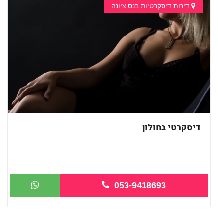
דירות דיסקרטיות בנס ציונה
דיסקרטי בחולון
053-9418693
ספא חדש בחולון - מטפ...