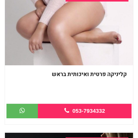
קליניקה פרטית ואיכותית בראש
מעסה איכותית מקצועית ומפנקת מאוד -שעו...
053-7934332