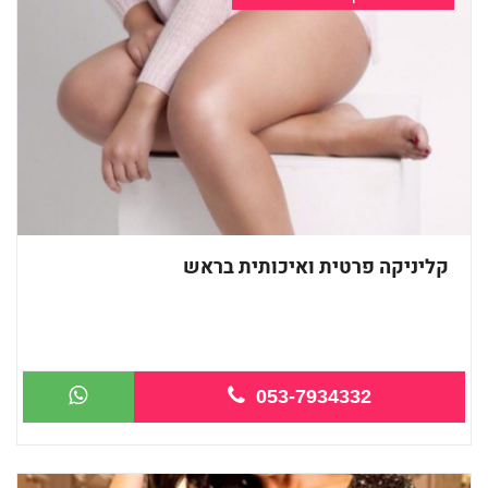
קליניקה פרטית ואיכותית בראש
מעסה איכותית מקצועית ומפנקת מאוד -שעו...
053-7934332